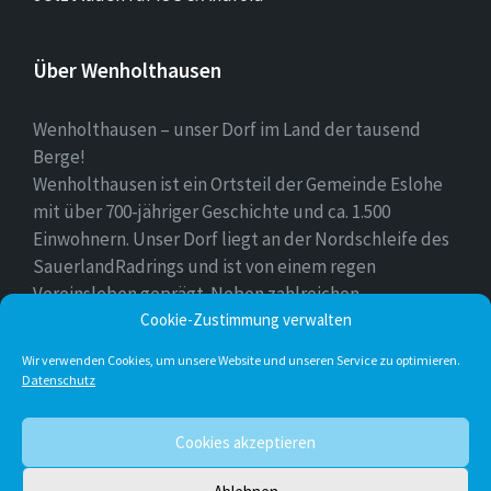
Über Wenholthausen
Wenholthausen – unser Dorf im Land der tausend
Berge!
Wenholthausen ist ein Ortsteil der Gemeinde Eslohe
mit über 700-jähriger Geschichte und ca. 1.500
Einwohnern. Unser Dorf liegt an der Nordschleife des
SauerlandRadrings und ist von einem regen
Vereinsleben geprägt. Neben zahlreichen
Freizeitmöglichkeiten ist unser Ort für sein
Cookie-Zustimmung verwalten
vielfältiges gastronomisches Angebot bekannt.
Wir verwenden Cookies, um unsere Website und unseren Service zu optimieren.
Datenschutz
Instagram
E-
Facebook
Twitter
Cookies akzeptieren
Mail