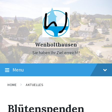
Skip
Skip
Skip
to
to
to
content
main
footer
navigation
Wenholthausen
Sie haben Ihr Ziel erreicht!
Menu
HOME
AKTUELLES
Blütenspenden