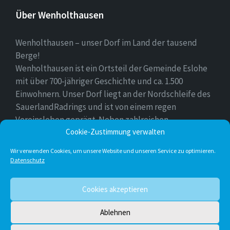
Über Wenholthausen
Wenholthausen – unser Dorf im Land der tausend
Berge!
Wenholthausen ist ein Ortsteil der Gemeinde Eslohe
mit über 700-jähriger Geschichte und ca. 1.500
Einwohnern. Unser Dorf liegt an der Nordschleife des
SauerlandRadrings und ist von einem regen
Vereinsleben geprägt. Neben zahlreichen
Freizeitmöglichkeiten ist unser Ort für sein
Cookie-Zustimmung verwalten
vielfältiges gastronomisches Angebot bekannt.
Wir verwenden Cookies, um unsere Website und unseren Service zu optimieren.
Datenschutz
Instagram
E-
Facebook
Twitter
Cookies akzeptieren
Mail
Ablehnen
© 2026 Wenholthausen