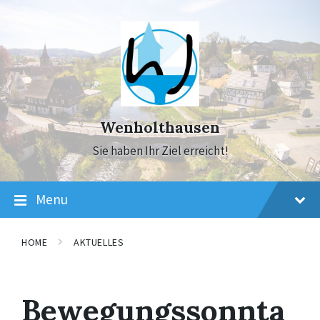
Skip
Skip
Skip
to
to
to
content
main
footer
navigation
Wenholthausen
Sie haben Ihr Ziel erreicht!
Menu
HOME
AKTUELLES
Bewegungssonnta