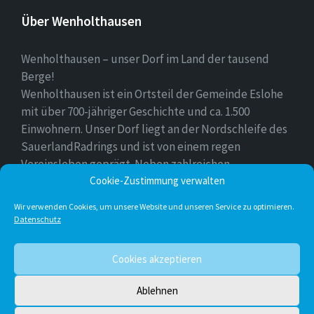
Über Wenholthausen
Wenholthausen – unser Dorf im Land der tausend
Berge!
Wenholthausen ist ein Ortsteil der Gemeinde Eslohe
mit über 700-jähriger Geschichte und ca. 1.500
Einwohnern. Unser Dorf liegt an der Nordschleife des
SauerlandRadrings und ist von einem regen
Vereinsleben geprägt. Neben zahlreichen
Cookie-Zustimmung verwalten
Freizeitmöglichkeiten ist unser Ort für sein
vielfältiges gastronomisches Angebot bekannt.
Wir verwenden Cookies, um unsere Website und unseren Service zu optimieren.
Datenschutz
Instagram
E-
Facebook
Twitter
Cookies akzeptieren
Mail
Ablehnen
© 2026 Wenholthausen