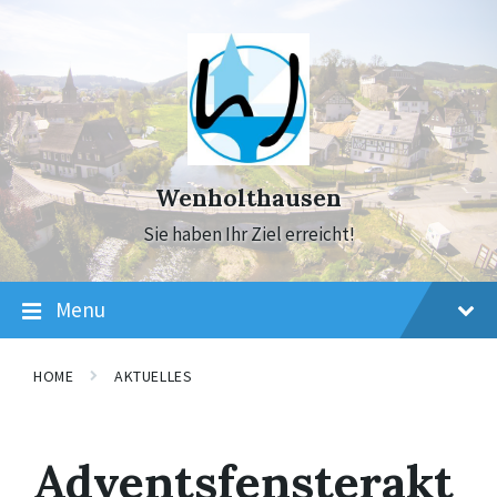
Skip
Skip
Skip
to
to
to
content
main
footer
navigation
Wenholthausen
Sie haben Ihr Ziel erreicht!
Menu
HOME
AKTUELLES
Adventsfensterakt