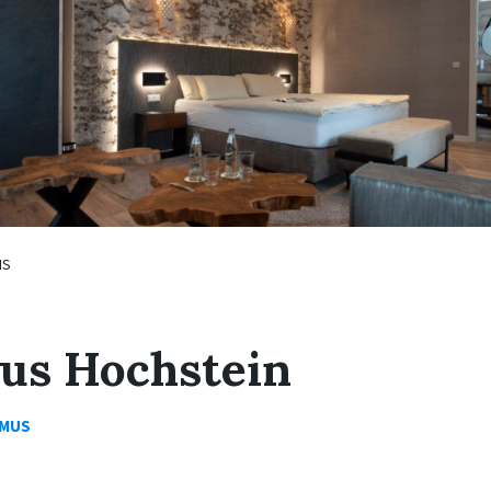
IS
us Hochstein
SMUS