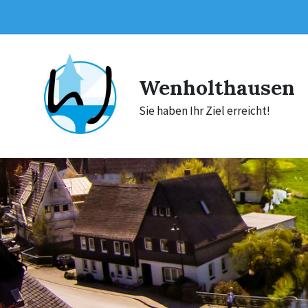
Skip
Skip
Skip
to
to
to
content
main
footer
navigation
Wenholthausen
Sie haben Ihr Ziel erreicht!