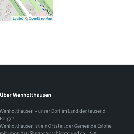
Leaflet
| ©
OpenStreetMap
Über Wenholthausen
Wenholthausen – unser Dorf im Land der tausend
Berge!
Wenholthausen ist ein Ortsteil der Gemeinde Eslohe
mit über 700-jähriger Geschichte und ca. 1.500