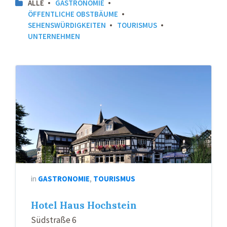
ALLE
GASTRONOMIE
ÖFFENTLICHE OBSTBÄUME
SEHENSWÜRDIGKEITEN
TOURISMUS
UNTERNEHMEN
in
GASTRONOMIE
,
TOURISMUS
Hotel Haus Hochstein
Südstraße 6