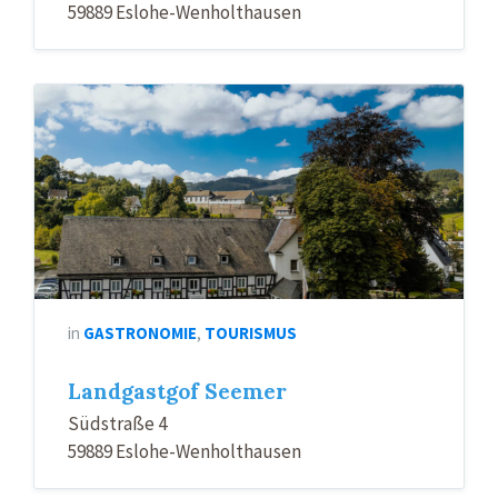
59889 Eslohe-Wenholthausen
in
GASTRONOMIE
,
TOURISMUS
Landgastgof Seemer
Südstraße 4
59889 Eslohe-Wenholthausen