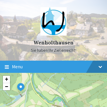
Skip
Skip
Skip
to
to
to
content
main
footer
navigation
Wenholthausen
Sie haben Ihr Ziel erreicht!
Menu
+
−