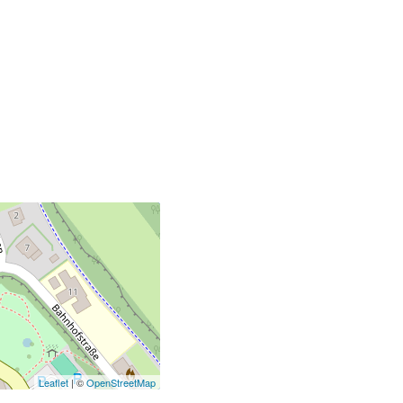
Leaflet
| ©
OpenStreetMap