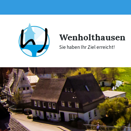
Skip
Skip
Skip
to
to
to
content
main
footer
navigation
Wenholthausen
Sie haben Ihr Ziel erreicht!