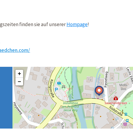
gszeiten finden sie auf unserer
Hompage
!
8
laedchen.com/
+
−