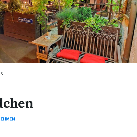
IS
dchen
NEHMEN