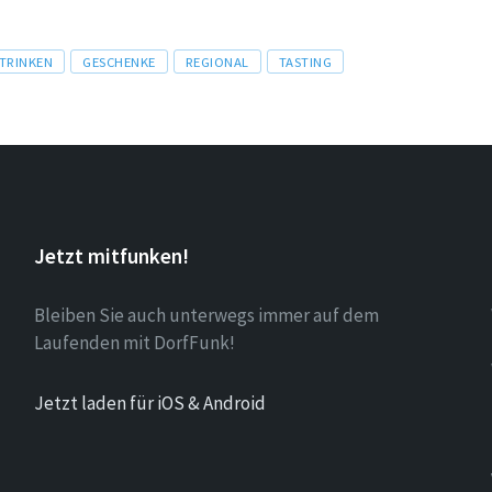
 TRINKEN
GESCHENKE
REGIONAL
TASTING
Jetzt mitfunken!
Bleiben Sie auch unterwegs immer auf dem
Laufenden mit DorfFunk!
Jetzt laden für iOS & Android