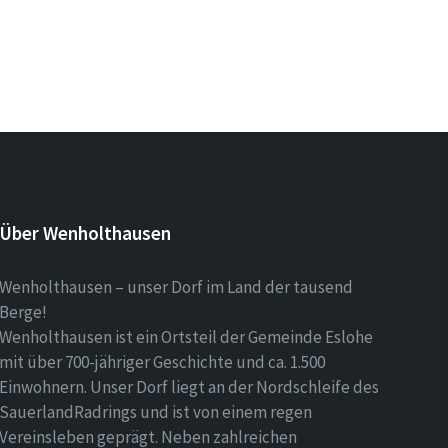
Über Wenholthausen
Wenholthausen – unser Dorf im Land der tausend
Berge!
Wenholthausen ist ein Ortsteil der Gemeinde Eslohe
mit über 700-jähriger Geschichte und ca. 1.500
Einwohnern. Unser Dorf liegt an der Nordschleife des
SauerlandRadrings und ist von einem regen
Vereinsleben geprägt. Neben zahlreichen