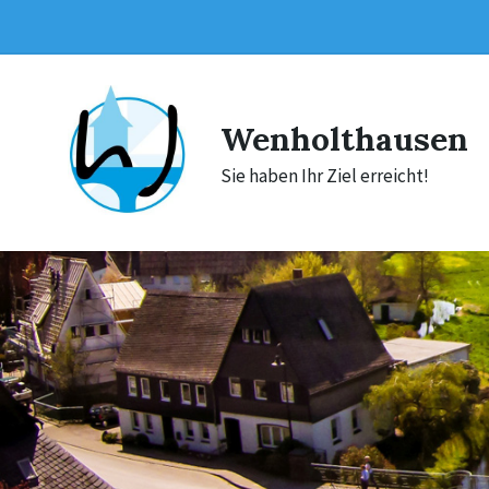
Skip
Skip
Skip
to
to
to
content
main
footer
navigation
Wenholthausen
Sie haben Ihr Ziel erreicht!