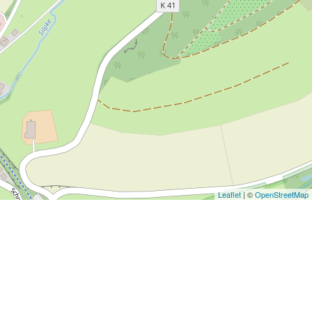
Leaflet
| ©
OpenStreetMap