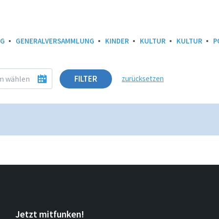
IG
GENERALVERSAMMLUNG
KINDER
KULTUR
KULTUR
P
FILTER
zurücksetzen
Jetzt mitfunken!