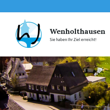
Skip
Skip
Skip
to
to
to
content
main
footer
navigation
Wenholthausen
Sie haben Ihr Ziel erreicht!