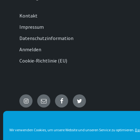
Kontakt
Impressum
Datenschutzinformation
Anmelden
Cookie-Richtlinie (EU)
Instagram
E-
Facebook
Twitter
Mail
© 2026 Wenholthausen
Wir verwenden Cookies, um unsere Website und unseren Service zu optimieren.
Da