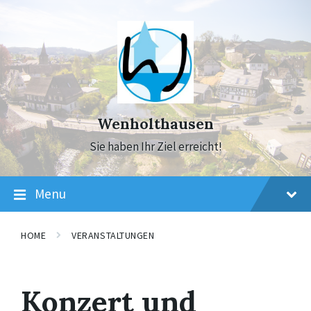
Skip
Skip
Skip
to
to
to
content
main
footer
navigation
Wenholthausen
Sie haben Ihr Ziel erreicht!
Menu
HOME
VERANSTALTUNGEN
Konzert und