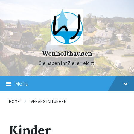
Skip
Skip
Skip
to
to
to
content
main
footer
navigation
Wenholthausen
Sie haben Ihr Ziel erreicht!
Menu
HOME
VERANSTALTUNGEN
Kinder