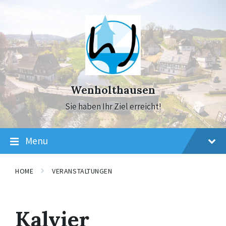
Skip
Skip
Skip
to
to
to
content
main
footer
navigation
Wenholthausen
Sie haben Ihr Ziel erreicht!
Menu
HOME
VERANSTALTUNGEN
Kalvier