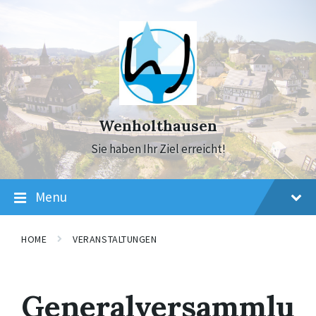
Skip
Skip
Skip
to
to
to
content
main
footer
navigation
Wenholthausen
Sie haben Ihr Ziel erreicht!
Menu
HOME
VERANSTALTUNGEN
Generalversammlu