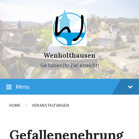
Skip
Skip
Skip
to
to
to
content
main
footer
navigation
Wenholthausen
Sie haben Ihr Ziel erreicht!
Menu
HOME
VERANSTALTUNGEN
Gefallenenehrung