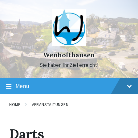
Skip
Skip
Skip
to
to
to
content
main
footer
navigation
Wenholthausen
Sie haben Ihr Ziel erreicht!
Menu
HOME
VERANSTALTUNGEN
Darts