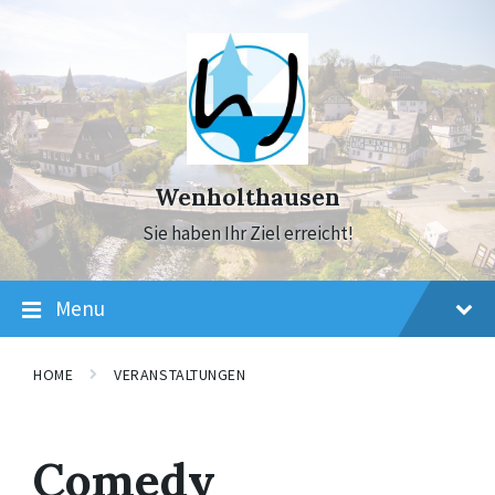
Skip
Skip
Skip
to
to
to
content
main
footer
navigation
Wenholthausen
Sie haben Ihr Ziel erreicht!
Menu
HOME
VERANSTALTUNGEN
Comedy