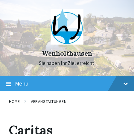
Skip
Skip
Skip
to
to
to
content
main
footer
navigation
Wenholthausen
Sie haben Ihr Ziel erreicht!
Menu
HOME
VERANSTALTUNGEN
Caritas