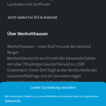
Laufenden mit DorfFunk!
Jetzt laden für iOS & Android
Über Wenholthausen
Wenholthausen – unser Dorf im Land der tausend
Berge!
Wenholthausen ist ein Ortsteil der Gemeinde Eslohe
mit über 700-jähriger Geschichte und ca. 1.500
Einwohnern. Unser Dorf liegt an der Nordschleife des
SauerlandRadrings und ist von einem regen
Vereinsleben geprägt. Neben zahlreichen
Freizeitmöglichkeiten ist unser Ort für sein
Cookie-Zustimmung verwalten
vielfältiges gastronomisches Angebot bekannt.
Wir verwenden Cookies, um unsere Website und unseren Service zu optimieren.
Datenschutz