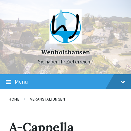
Skip
Skip
Skip
to
to
to
content
main
footer
navigation
Wenholthausen
Sie haben Ihr Ziel erreicht!
Menu
HOME
VERANSTALTUNGEN
A-Cappella