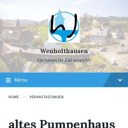
Skip
Skip
Skip
to
to
to
content
main
footer
navigation
Wenholthausen
Sie haben Ihr Ziel erreicht!
Menu
HOME
VERANSTALTUNGEN
altes Pumpenhaus