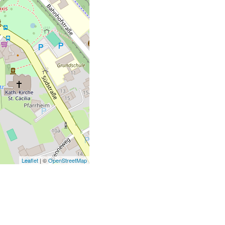
Leaflet
| ©
OpenStreetMap