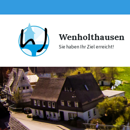
Skip
Skip
Skip
to
to
to
content
main
footer
navigation
Wenholthausen
Sie haben Ihr Ziel erreicht!