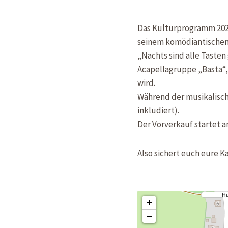
Das Kulturprogramm 2024
seinem komödiantischen 
„Nachts sind alle Taste
Acapellagruppe „Basta“,
wird.
Während der musikalisch
inkludiert).
Der Vorverkauf startet a
Also sichert euch eure K
+
−