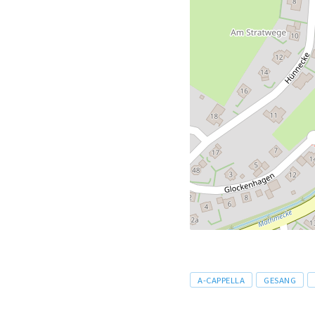
Tags
A-CAPPELLA
GESANG