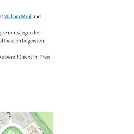
it
William Wahl
und
ge Frontsänger der
olthausen begeistern
 bereit (nicht im Preis