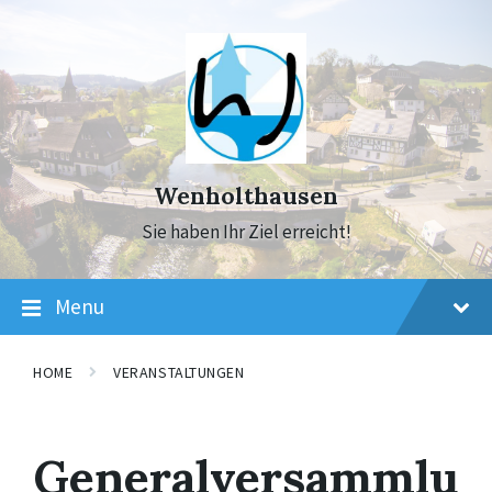
Skip
Skip
Skip
to
to
to
content
main
footer
navigation
Wenholthausen
Sie haben Ihr Ziel erreicht!
Menu
HOME
VERANSTALTUNGEN
Generalversammlu