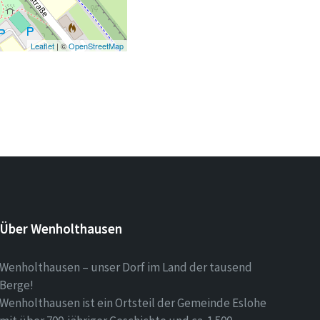
Leaflet
| ©
OpenStreetMap
Über Wenholthausen
Wenholthausen – unser Dorf im Land der tausend
Berge!
Wenholthausen ist ein Ortsteil der Gemeinde Eslohe