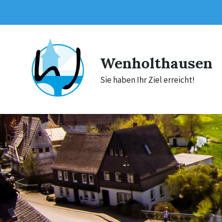
Skip
Skip
Skip
to
to
to
content
main
footer
navigation
Wenholthausen
Sie haben Ihr Ziel erreicht!