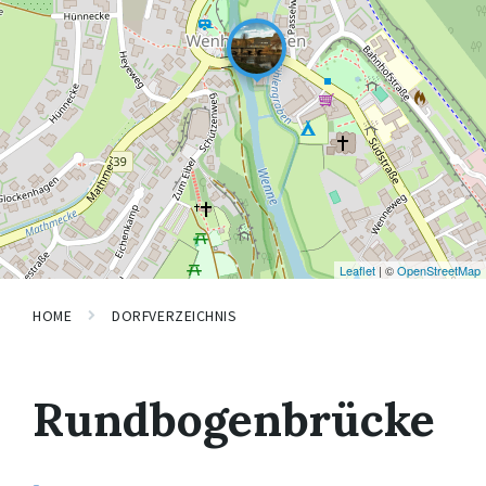
Leaflet
| ©
OpenStreetMap
HOME
DORFVERZEICHNIS
Rundbogenbrücke