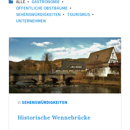
ALLE
GASTRONOMIE
ÖFFENTLICHE OBSTBÄUME
SEHENSWÜRDIGKEITEN
TOURISMUS
UNTERNEHMEN
in
SEHENSWÜRDIGKEITEN
Historische Wennebrücke