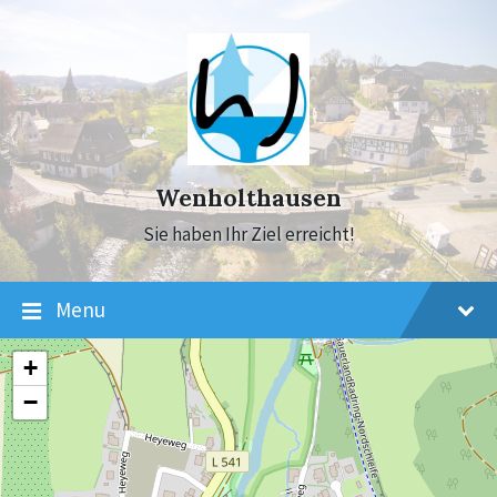
Skip
Skip
Skip
to
to
to
content
main
footer
navigation
Wenholthausen
Sie haben Ihr Ziel erreicht!
Menu
+
−