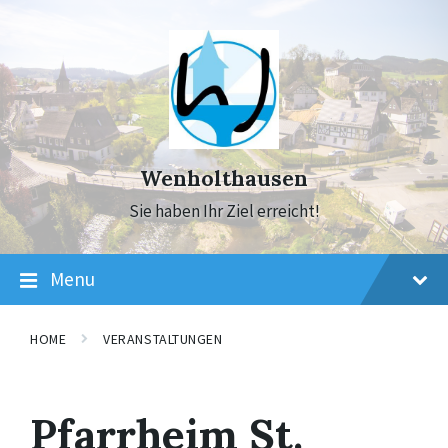
Skip
Skip
Skip
to
to
to
content
main
footer
navigation
Wenholthausen
Sie haben Ihr Ziel erreicht!
Menu
HOME
VERANSTALTUNGEN
Pfarrheim St.