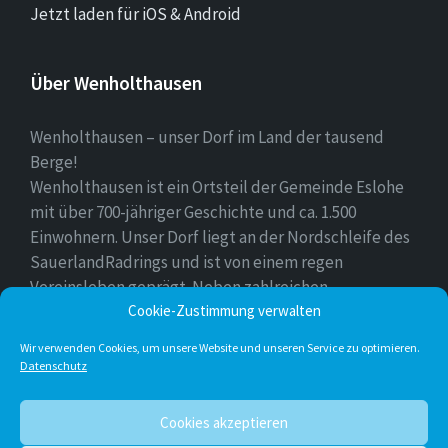
Jetzt laden für iOS & Android
Über Wenholthausen
Wenholthausen – unser Dorf im Land der tausend
Berge!
Wenholthausen ist ein Ortsteil der Gemeinde Eslohe
mit über 700-jähriger Geschichte und ca. 1.500
Einwohnern. Unser Dorf liegt an der Nordschleife des
SauerlandRadrings und ist von einem regen
Vereinsleben geprägt. Neben zahlreichen
Cookie-Zustimmung verwalten
Freizeitmöglichkeiten ist unser Ort für sein
vielfältiges gastronomisches Angebot bekannt.
Wir verwenden Cookies, um unsere Website und unseren Service zu optimieren.
Datenschutz
Instagram
E-
Facebook
Twitter
Cookies akzeptieren