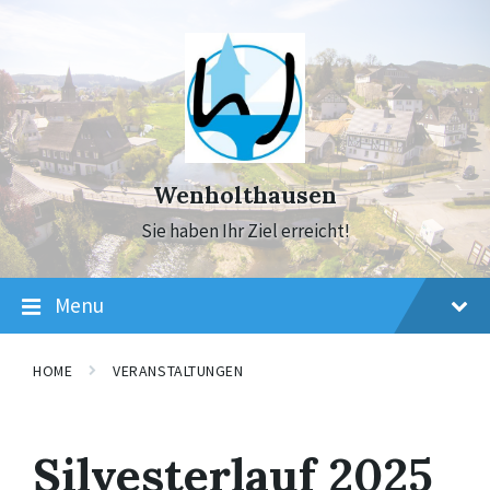
Skip
Skip
Skip
to
to
to
content
main
footer
navigation
Wenholthausen
Sie haben Ihr Ziel erreicht!
Menu
HOME
VERANSTALTUNGEN
Silvesterlauf 2025