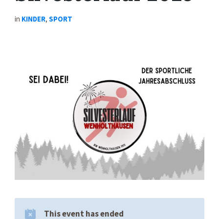
in
KINDER
,
SPORT
This event has ended