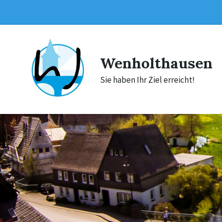
Skip
Skip
Skip
to
to
to
content
main
footer
navigation
Wenholthausen
Sie haben Ihr Ziel erreicht!