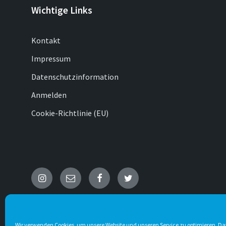
Wichtige Links
Kontakt
Impressum
Datenschutzinformation
Anmelden
Cookie-Richtlinie (EU)
Instagram
E-
Facebook
Twitter
Mail
© 2026 Wenholthausen
Wir verwenden Cookies, um unsere Website und unseren Service zu optimieren.
Da