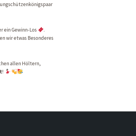
 Jungschützenkönigspaar
er ein Gewinn-Los
.
ten wir etwas Besonderes
chen allen Höltern,
t
!