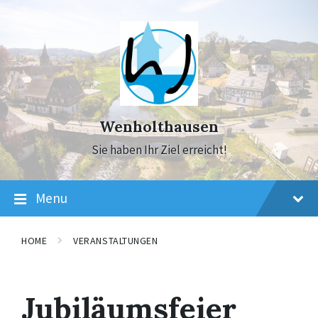
Skip
Skip
Skip
to
to
to
content
main
footer
navigation
Wenholthausen
Sie haben Ihr Ziel erreicht!
Menu
HOME
VERANSTALTUNGEN
Jubiläumsfeier