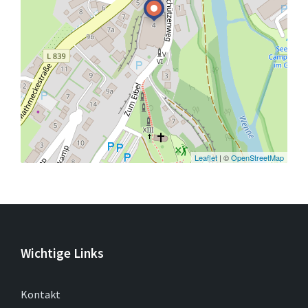
Leaflet
| ©
OpenStreetMap
Wichtige Links
Kontakt