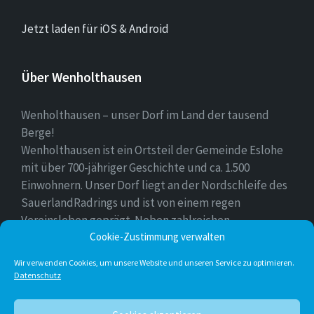
Jetzt laden für iOS & Android
Über Wenholthausen
Wenholthausen – unser Dorf im Land der tausend
Berge!
Wenholthausen ist ein Ortsteil der Gemeinde Eslohe
mit über 700-jähriger Geschichte und ca. 1.500
Einwohnern. Unser Dorf liegt an der Nordschleife des
SauerlandRadrings und ist von einem regen
Vereinsleben geprägt. Neben zahlreichen
Cookie-Zustimmung verwalten
Freizeitmöglichkeiten ist unser Ort für sein
vielfältiges gastronomisches Angebot bekannt.
Wir verwenden Cookies, um unsere Website und unseren Service zu optimieren.
Datenschutz
Instagram
E-
Facebook
Twitter