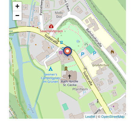
+
−
Leaflet
| ©
OpenStreetMap