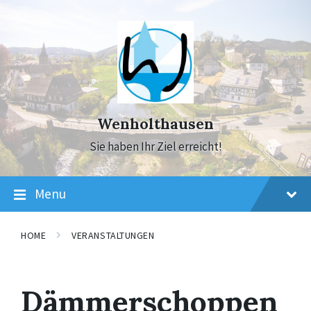
Skip
Skip
Skip
to
to
to
content
main
footer
navigation
Wenholthausen
Sie haben Ihr Ziel erreicht!
Menu
HOME
VERANSTALTUNGEN
Dämmerschoppen