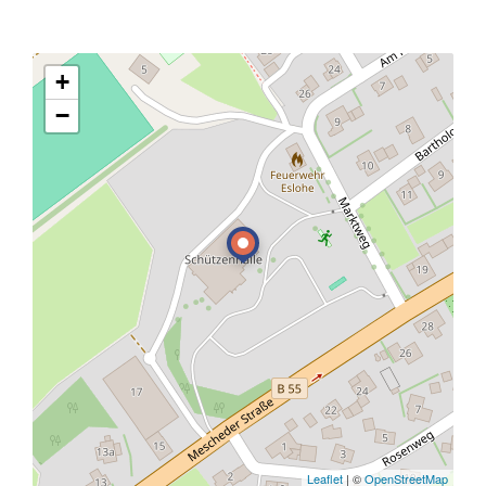
+
−
Leaflet
| ©
OpenStreetMap