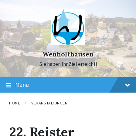
Skip
Skip
Skip
to
to
to
content
main
footer
navigation
Wenholthausen
Sie haben Ihr Ziel erreicht!
Menu
HOME
VERANSTALTUNGEN
22. Reister