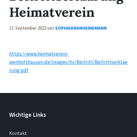
Heimatverein
13. September 2022
von
SOPHIAKRANHEINEMANN
https://www.heimatverein-
wenholthausen.de/images/hv/Beitritt/Beitrittserklae
rung.pdf
Wichtige Links
Kontakt