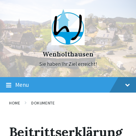
Skip
Skip
Skip
to
to
to
content
main
footer
navigation
Wenholthausen
Sie haben Ihr Ziel erreicht!
Menu
HOME
DOKUMENTE
Beitrittserklärung