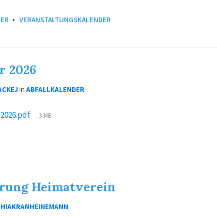
DER
VERANSTALTUNGSKALENDER
r 2026
ACKEJ
in
ABFALLKALENDER
File
-2026.pdf
3 MB
size:
ärung Heimatverein
HIAKRANHEINEMANN