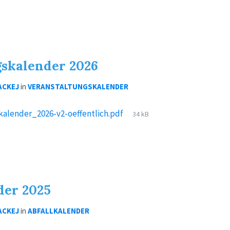
skalender 2026
ACKEJ
in
VERANSTALTUNGSKALENDER
File
kalender_2026-v2-oeffentlich.pdf
34 kB
size:
der 2025
ACKEJ
in
ABFALLKALENDER