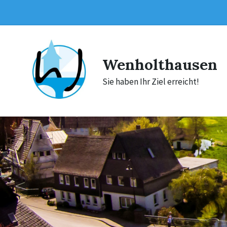
Skip
Skip
Skip
to
to
to
content
main
footer
navigation
Wenholthausen
Sie haben Ihr Ziel erreicht!