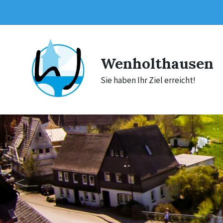
Skip
Skip
Skip
to
to
to
content
main
footer
navigation
Wenholthausen
Sie haben Ihr Ziel erreicht!