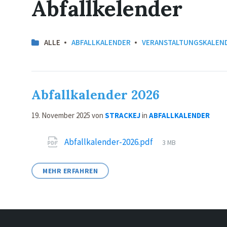
Abfallkelender
ALLE
ABFALLKALENDER
VERANSTALTUNGSKALEN
Abfallkalender 2026
19. November 2025
von
STRACKEJ
in
ABFALLKALENDER
Attachments
File
Abfallkalender-2026.pdf
3 MB
size:
MEHR ERFAHREN