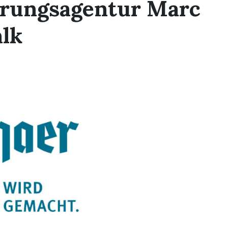
erungsagentur Marc
lk