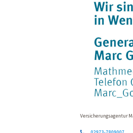
Versicherungsagentur M
02973-7809007