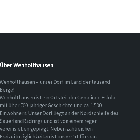
Über Wenholthausen
Wenholthausen – unser Dorf im Land der tausend
Berge!
Wenholthausen ist ein Ortsteil der Gemeinde Eslohe
mit über 700-jähriger Geschichte und ca. 1.500
Einwohnern. Unser Dorf liegt an der Nordschleife des
SauerlandRadrings und ist von einem regen
Vereinsleben geprägt. Neben zahlreichen
Freizeitmöglichkeiten ist unser Ort für sein