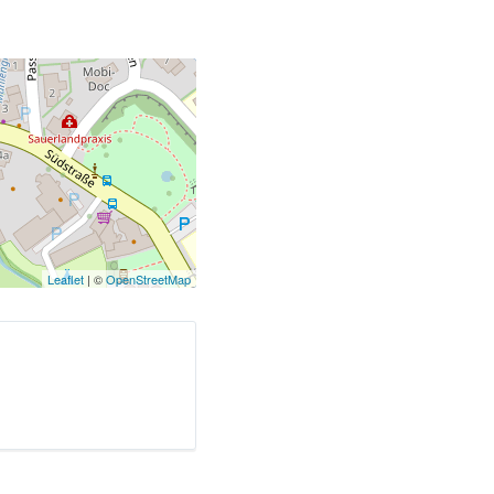
Leaflet
| ©
OpenStreetMap