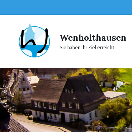
Skip
Skip
Skip
to
to
to
content
main
footer
navigation
Wenholthausen
Sie haben Ihr Ziel erreicht!