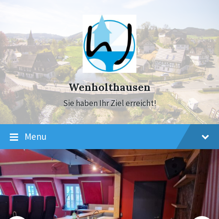
Skip
Skip
Skip
to
to
to
content
main
footer
navigation
Wenholthausen
Sie haben Ihr Ziel erreicht!
Menu