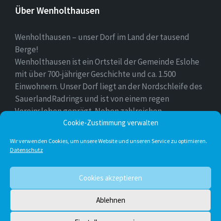
Über Wenholthausen
Wenholthausen – unser Dorf im Land der tausend
Berge!
Wenholthausen ist ein Ortsteil der Gemeinde Eslohe
mit über 700-jähriger Geschichte und ca. 1.500
Einwohnern. Unser Dorf liegt an der Nordschleife des
SauerlandRadrings und ist von einem regen
Vereinsleben geprägt. Neben zahlreichen
Freizeitmöglichkeiten ist unser Ort für sein
Cookie-Zustimmung verwalten
vielfältiges gastronomisches Angebot bekannt.
Wir verwenden Cookies, um unsere Website und unseren Service zu optimieren.
Datenschutz
Instagram
E-
Facebook
Twitter
Cookies akzeptieren
Mail
Ablehnen
© 2026 Wenholthausen