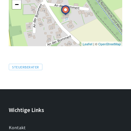
−
Leaflet
| ©
OpenStreetMap
Tags
STEUERBERATER
Wichtige Links
Kontakt