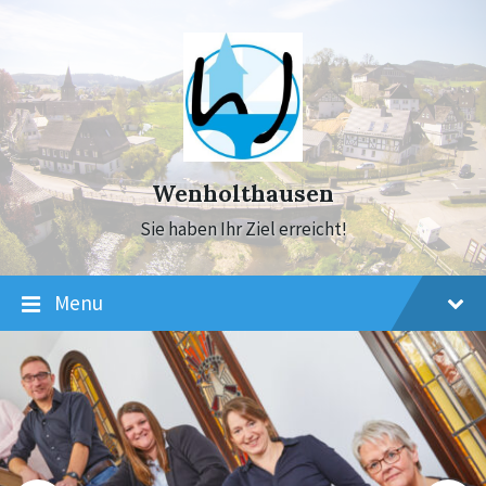
Skip
Skip
Skip
to
to
to
content
main
footer
navigation
Wenholthausen
Sie haben Ihr Ziel erreicht!
Menu