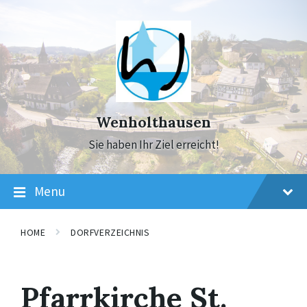
Skip
Skip
Skip
to
to
to
content
main
footer
navigation
Wenholthausen
Sie haben Ihr Ziel erreicht!
Menu
HOME
DORFVERZEICHNIS
Pfarrkirche St.