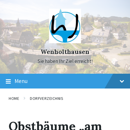
Skip
Skip
Skip
to
to
to
content
main
footer
navigation
Wenholthausen
Sie haben Ihr Ziel erreicht!
Menu
HOME
DORFVERZEICHNIS
Obstbäume „am