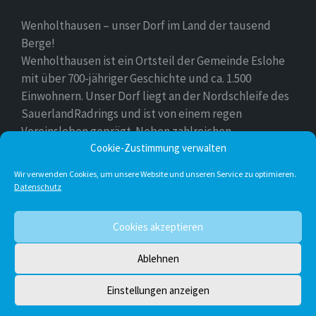
Wenholthausen – unser Dorf im Land der tausend
Berge!
Wenholthausen ist ein Ortsteil der Gemeinde Eslohe
mit über 700-jähriger Geschichte und ca. 1.500
Einwohnern. Unser Dorf liegt an der Nordschleife des
SauerlandRadrings und ist von einem regen
Vereinsleben geprägt. Neben zahlreichen
Freizeitmöglichkeiten ist unser Ort für sein
Cookie-Zustimmung verwalten
vielfältiges gastronomisches Angebot bekannt.
Wir verwenden Cookies, um unsere Website und unseren Service zu optimieren.
Datenschutz
Instagram
E-
Facebook
Twitter
Cookies akzeptieren
Mail
Ablehnen
© 2026 Wenholthausen
Einstellungen anzeigen