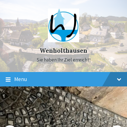
Skip
Skip
Skip
to
to
to
content
main
footer
navigation
Wenholthausen
Sie haben Ihr Ziel erreicht!
Menu