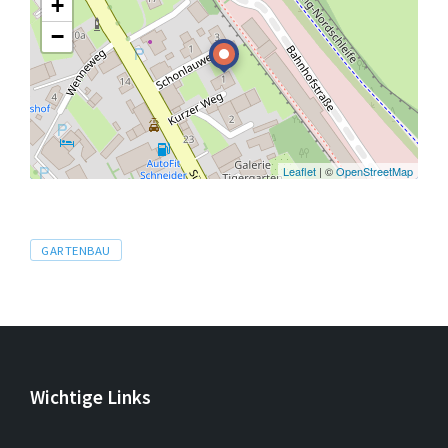
+
−
Leaflet
| ©
OpenStreetMap
Tags
GARTENBAU
Wichtige Links