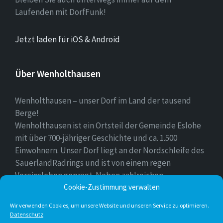
Laufenden mit DorfFunk!
Jetzt laden für iOS & Android
Über Wenholthausen
Wenholthausen – unser Dorf im Land der tausend
Berge!
Wenholthausen ist ein Ortsteil der Gemeinde Eslohe
mit über 700-jähriger Geschichte und ca. 1.500
Einwohnern. Unser Dorf liegt an der Nordschleife des
SauerlandRadrings und ist von einem regen
Vereinsleben geprägt. Neben zahlreichen
Freizeitmöglichkeiten ist unser Ort für sein
Cookie-Zustimmung verwalten
vielfältiges gastronomisches Angebot bekannt.
Wir verwenden Cookies, um unsere Website und unseren Service zu optimieren.
Datenschutz