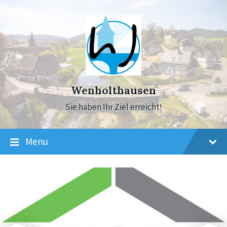
Skip
Skip
Skip
to
to
to
content
main
footer
navigation
Wenholthausen
Sie haben Ihr Ziel erreicht!
Menu