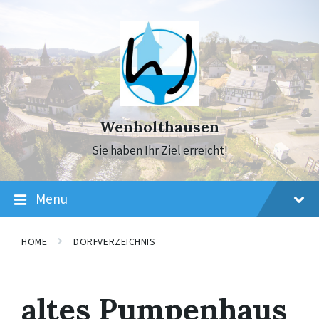
Skip
Skip
Skip
to
to
to
content
main
footer
navigation
Wenholthausen
Sie haben Ihr Ziel erreicht!
Menu
HOME
DORFVERZEICHNIS
altes Pumpenhaus