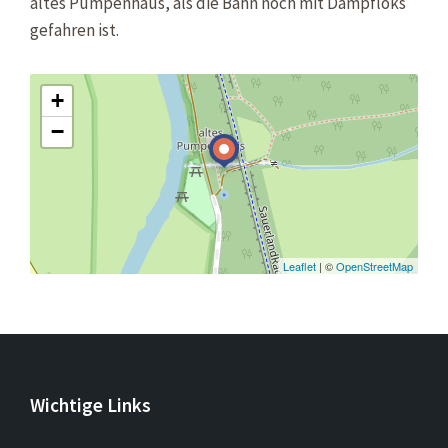
altes Pumpenhaus, als die Bahn noch mit Dampfloks
gefahren ist.
+
−
Leaflet
| ©
OpenStreetMap
Wichtige Links