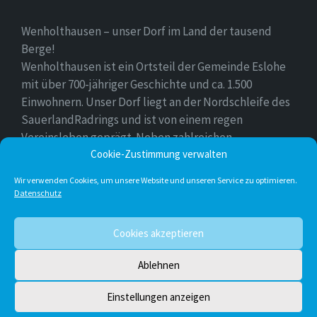
Wenholthausen – unser Dorf im Land der tausend
Berge!
Wenholthausen ist ein Ortsteil der Gemeinde Eslohe
mit über 700-jähriger Geschichte und ca. 1.500
Einwohnern. Unser Dorf liegt an der Nordschleife des
SauerlandRadrings und ist von einem regen
Vereinsleben geprägt. Neben zahlreichen
Freizeitmöglichkeiten ist unser Ort für sein
Cookie-Zustimmung verwalten
vielfältiges gastronomisches Angebot bekannt.
Wir verwenden Cookies, um unsere Website und unseren Service zu optimieren.
Datenschutz
Instagram
E-
Facebook
Twitter
Cookies akzeptieren
Mail
Ablehnen
© 2026 Wenholthausen
Einstellungen anzeigen