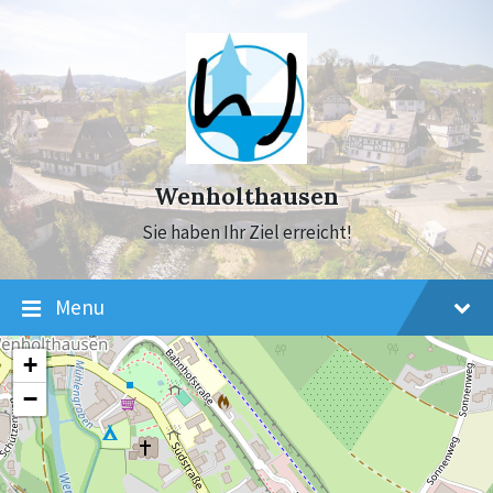
Skip
Skip
Skip
to
to
to
content
main
footer
navigation
Wenholthausen
Sie haben Ihr Ziel erreicht!
Menu
+
−