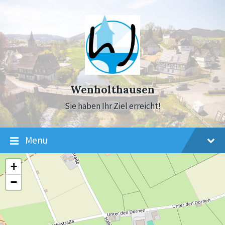
Skip
Skip
Skip
to
to
to
content
main
footer
navigation
Wenholthausen
Sie haben Ihr Ziel erreicht!
Menu
+
−