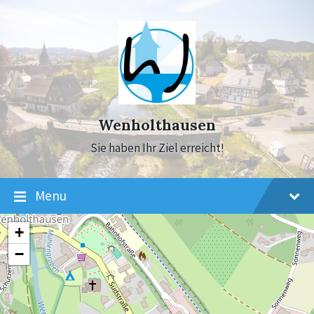
Skip
Skip
Skip
to
to
to
content
main
footer
navigation
Wenholthausen
Sie haben Ihr Ziel erreicht!
Menu
+
−