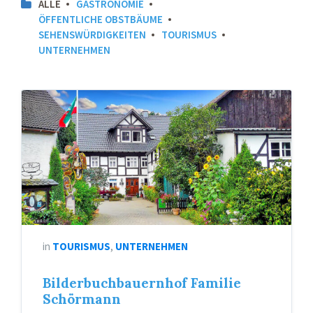
ALLE
GASTRONOMIE
ÖFFENTLICHE OBSTBÄUME
SEHENSWÜRDIGKEITEN
TOURISMUS
UNTERNEHMEN
in
TOURISMUS
,
UNTERNEHMEN
Bilderbuchbauernhof Familie
Schörmann