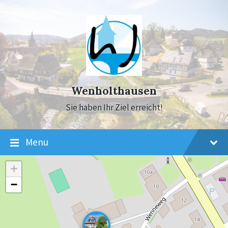
Skip
Skip
Skip
to
to
to
content
main
footer
navigation
Wenholthausen
Sie haben Ihr Ziel erreicht!
Menu
+
−