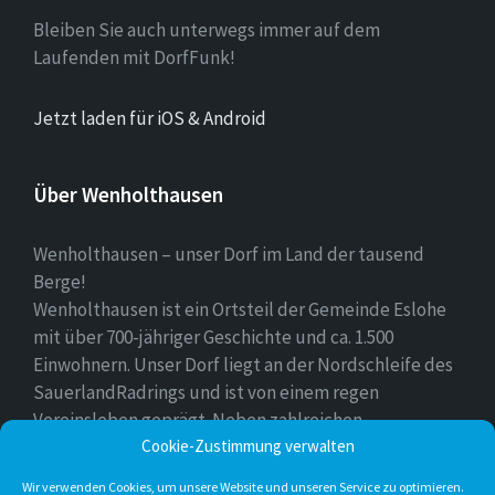
Bleiben Sie auch unterwegs immer auf dem
Laufenden mit DorfFunk!
Jetzt laden für iOS & Android
Über Wenholthausen
Wenholthausen – unser Dorf im Land der tausend
Berge!
Wenholthausen ist ein Ortsteil der Gemeinde Eslohe
mit über 700-jähriger Geschichte und ca. 1.500
Einwohnern. Unser Dorf liegt an der Nordschleife des
SauerlandRadrings und ist von einem regen
Vereinsleben geprägt. Neben zahlreichen
Freizeitmöglichkeiten ist unser Ort für sein
Cookie-Zustimmung verwalten
vielfältiges gastronomisches Angebot bekannt.
Wir verwenden Cookies, um unsere Website und unseren Service zu optimieren.