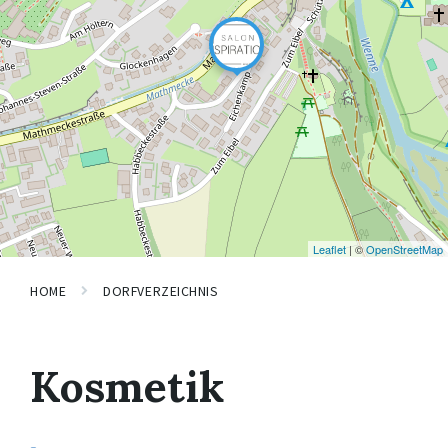
Leaflet
| ©
OpenStreetMap
HOME
DORFVERZEICHNIS
Kosmetik