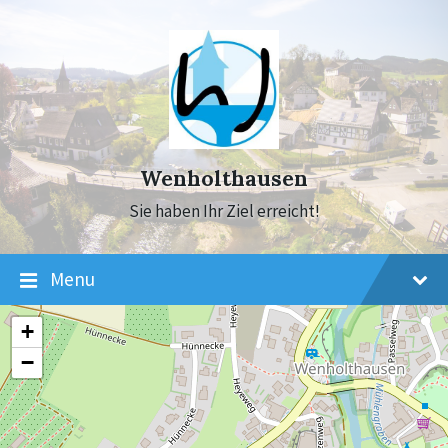
Skip
Skip
Skip
to
to
to
content
main
footer
navigation
Wenholthausen
Sie haben Ihr Ziel erreicht!
Menu
+
−