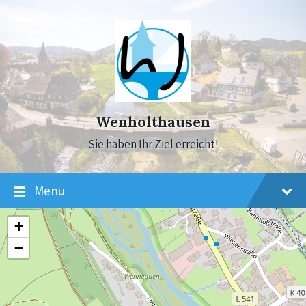
Skip
Skip
Skip
to
to
to
content
main
footer
navigation
Wenholthausen
Sie haben Ihr Ziel erreicht!
Menu
+
−