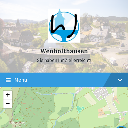
Skip
Skip
Skip
to
to
to
content
main
footer
navigation
Wenholthausen
Sie haben Ihr Ziel erreicht!
Menu
+
−