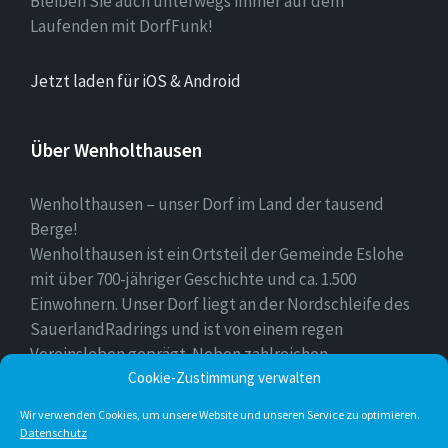
Bleiben Sie auch unterwegs immer auf dem
Laufenden mit DorfFunk!
Jetzt laden für iOS & Android
Über Wenholthausen
Wenholthausen – unser Dorf im Land der tausend
Berge!
Wenholthausen ist ein Ortsteil der Gemeinde Eslohe
mit über 700-jähriger Geschichte und ca. 1.500
Einwohnern. Unser Dorf liegt an der Nordschleife des
SauerlandRadrings und ist von einem regen
Vereinsleben geprägt. Neben zahlreichen
Freizeitmöglichkeiten ist unser Ort für sein
Cookie-Zustimmung verwalten
vielfältiges gastronomisches Angebot bekannt.
Wir verwenden Cookies, um unsere Website und unseren Service zu optimieren.
Datenschutz