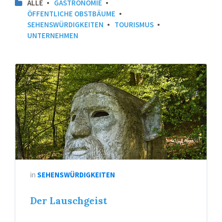
ALLE
GASTRONOMIE
ÖFFENTLICHE OBSTBÄUME
SEHENSWÜRDIGKEITEN
TOURISMUS
UNTERNEHMEN
in
SEHENSWÜRDIGKEITEN
Der Lauschgeist