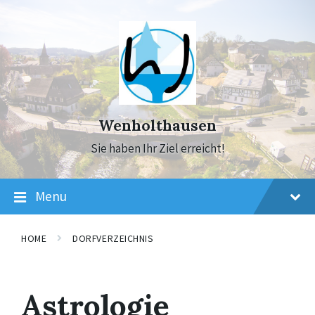
Skip
Skip
Skip
to
to
to
content
main
footer
navigation
Wenholthausen
Sie haben Ihr Ziel erreicht!
Menu
HOME
DORFVERZEICHNIS
Astrologie