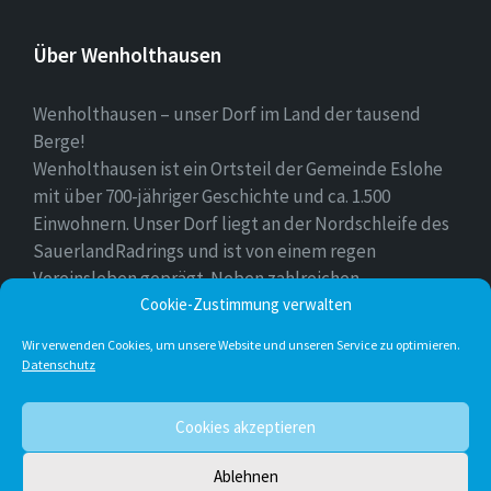
Über Wenholthausen
Wenholthausen – unser Dorf im Land der tausend
Berge!
Wenholthausen ist ein Ortsteil der Gemeinde Eslohe
mit über 700-jähriger Geschichte und ca. 1.500
Einwohnern. Unser Dorf liegt an der Nordschleife des
SauerlandRadrings und ist von einem regen
Vereinsleben geprägt. Neben zahlreichen
Freizeitmöglichkeiten ist unser Ort für sein
Cookie-Zustimmung verwalten
vielfältiges gastronomisches Angebot bekannt.
Wir verwenden Cookies, um unsere Website und unseren Service zu optimieren.
Datenschutz
Instagram
E-
Facebook
Twitter
Cookies akzeptieren
Mail
Ablehnen