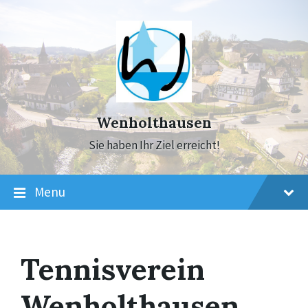
Skip
Skip
Skip
to
to
to
content
main
footer
navigation
Wenholthausen
Sie haben Ihr Ziel erreicht!
Menu
Tennisverein
Wenholthausen