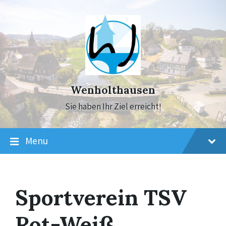
Skip
Skip
Skip
to
to
to
content
main
footer
navigation
Wenholthausen
Sie haben Ihr Ziel erreicht!
Menu
Sportverein TSV
Rot-Weiß