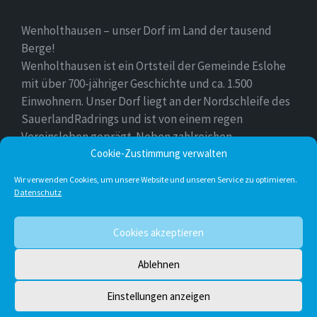
Wenholthausen – unser Dorf im Land der tausend
Berge!
Wenholthausen ist ein Ortsteil der Gemeinde Eslohe
mit über 700-jähriger Geschichte und ca. 1.500
Einwohnern. Unser Dorf liegt an der Nordschleife des
SauerlandRadrings und ist von einem regen
Vereinsleben geprägt. Neben zahlreichen
Freizeitmöglichkeiten ist unser Ort für sein
Cookie-Zustimmung verwalten
vielfältiges gastronomisches Angebot bekannt.
Wir verwenden Cookies, um unsere Website und unseren Service zu optimieren.
Datenschutz
Instagram
E-
Facebook
Twitter
Cookies akzeptieren
Mail
Ablehnen
© 2026 Wenholthausen
Einstellungen anzeigen