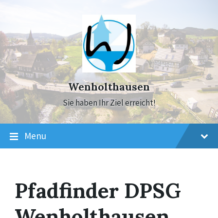
Skip
Skip
Skip
to
to
to
content
main
footer
navigation
Wenholthausen
Sie haben Ihr Ziel erreicht!
Menu
Pfadfinder DPSG
Wenholthausen